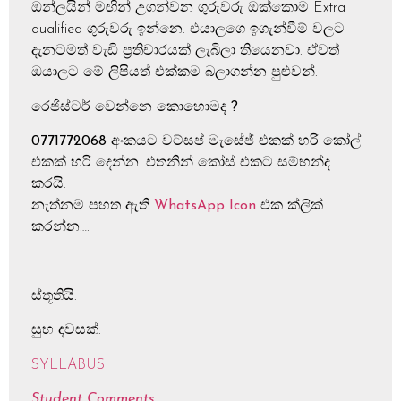
ඔන්ලයින් මඟින් උගන්වන ගුරුවරු ඔක්කොම Extra
qualified ගුරුවරු ඉන්නෙ. එයාලගෙ ඉගැන්වීම් වලට
දැනටමත් වැඩි ප්‍රතිචාරයක් ලැබිලා තියෙනවා. ඒවත්
ඔයාලට මේ ලිපියත් එක්කම බලාගන්න පුළුවන්.
රෙජිස්ටර් වෙන්නෙ කොහොමද ?
0771772068
අංකයට වට්සප් මැසේජ් එකක් හරි කෝල්
එකක් හරි දෙන්න. එතනින් කෝස් එකට සම්භන්ද
කරයි.
නැත්නම් පහත ඇති
WhatsApp Icon
එක ක්ලික්
කරන්න….
ස්තූතියි.
සුභ දවසක්.
SYLLABUS
Student Comments