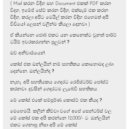
( Mail කරන විදිහ සහ Document එකක් PDF කරන
විදහ, ඉමේජ් සේව් කරන විදිහ, එක්සැම් එක කරන
විදිහ, කරලා අපිට මෙයිල් කරන විදිහ එහෙමත් අපි
වීඩියෝ ලෙසන් වලින්ම කියලා දෙනවා )
ඒ කියන්නෙ ජොබ් එකට යන කෙනෙක්ට වුනත් පාර්ට්
ටයිම් ඉවරකරගන්න පුලුවන්
?
ඔව් අනිවාර්‍යයෙන්.
කෝස් එක ඔන්ලයින් නම් සහතිකය කොහොමද ලබා
දෙන්නෙ. ඔන්ලයින්ද
?
නැහැ. අපි සහතියකය ගෙදරට රෙජිස්ටර්ඩ් පෝස්ට්
කරනවා. දවසින් ගෙදරටම ලැබේවි සහතිකය.
මේ කෝස් එකේ සම්පූර්ණ කොස්ට් එක කීයද
?
මෙහෙමයි. කලින් කිව්වා වගේ අපේ සෙන්ටර්ස් වල
මේ කෝස් එක අපි කරන්නෙ 12,000/- ට.
ඔන්ලයින්
එකට ගෙනාපු නිසා අපි මේ කෝස්