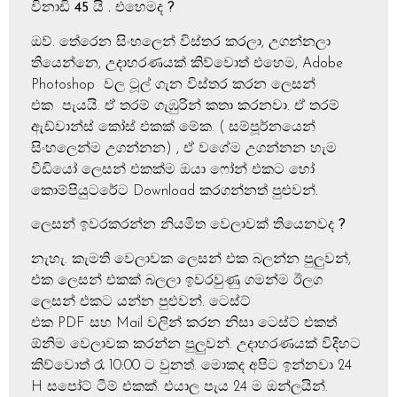
විනාඩි 45 යි . එහෙමද
?
ඔව්. තේරෙන සිංහලෙන් විස්තර කරලා, උගන්නලා
තියෙන්නෙ, උදාහරණයක් කිව්වොත් එහෙම, Adobe
Photoshop වල ටූල් ගැන විස්තර කරන ලෙසන්
එක පැයයි. ඒ තරම් ගැඹුරින් කතා කරනවා. ඒ තරම්
ඇඩ්වාන්ස් කෝස් එකක් මේක. ( සම්පූර්නයෙන්
සිංහලෙන්ම උගන්නන) , ඒ වගේම උගන්නන හැම
වීඩියෝ ලෙසන් එකක්ම ඔයා ෆෝන් එකට හෝ
කොම්පියුටරේට Download කරගන්නත් පුළුවන්.
ලෙසන් ඉවරකරන්න නියමිත වෙලාවක් තියෙනවද
?
නැහැ. කැමති වෙලාවක ලෙසන් එක බලන්න පුලුවන්,
එක ලෙසන් එකක් බලලා ඉවරවුණු ගමන්ම ඊලග
ලෙසන් එකට යන්න පුළුවන්. ටෙස්ට්
එක PDF සහ Mail වලින් කරන නිසා ටෙස්ට් එකත්
ඕනිම වෙලාවක කරන්න පුලුවන්. උදාහරණයක් විදිහට
කිව්වොත් රෑ 10:00 ට වුනත්. මොකද අපිට ඉන්නවා 24
H සපෝට් ටීම් එකක්. එයාල පැය 24 ම ඔන්ලයින්.