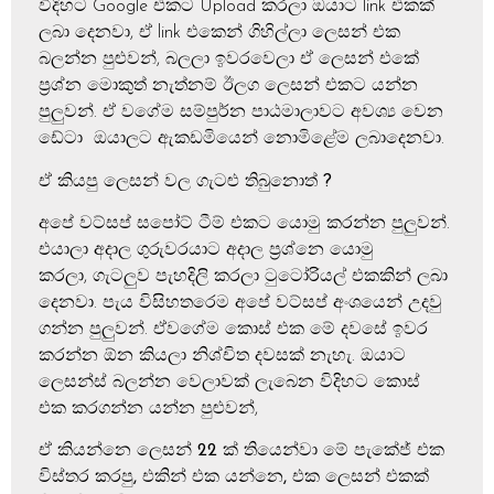
විදිහට Google එකට Upload කරලා ඔයාට link එකක්
ලබා දෙනවා, ඒ link එකෙන් ගිහිල්ලා ලෙසන් එක
බලන්න පුළුවන්, බලලා ඉවරවෙලා ඒ ලෙසන් එකේ
ප්‍රශ්න මොකුත් නැත්නම් ඊලග ලෙසන් එකට යන්න
පුලුවන්. ඒ වගේම සම්පුර්න පාඨමාලාවට අවශ්‍ය වෙන
ඩේටා ඔයාලට ඇකඩමියෙන් නොමිළේම ලබාදෙනවා.
ඒ කියපු ලෙසන් වල ගැටළු තිබුනොත්
?
අපේ වට්සප් සපෝට් ටීම් එකට යොමු කරන්න පුලුවන්.
එයාලා අදාල ගුරුවරයාට අදාල ප්‍රශ්නෙ යොමු
කරලා, ගැටලුව පැහදිලි කරලා ටුටෝරියල් එකකින් ලබා
දෙනවා. පැය විසිහතරෙම අපේ වට්සප් අංශයෙන් උදවු
ගන්න පුලුවන්. ඒවගේම කොස් එක මේ දවසේ ඉවර
කරන්න ඕන කියලා නිශ්චිත දවසක් නැහැ. ඔයාට
ලෙසන්ස් බලන්න වෙලාවක් ලැබෙන විදිහට කොස්
එක කරගන්න යන්න පුළුවන්,
ඒ කියන්නෙ ලෙසන් 22 ක් තියෙන්වා මේ පැකේජ් එක
විස්තර කරපු, එකින් එක යන්නෙ, එක ලෙසන් එකක්