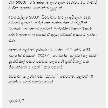
එක 6000/- ට Students
ලාට ලබා දෙනවා. මේ ගානත්
වාරික තුනකට ගෙවන්න පුලුවන්.
ඉස්සෙල්ලම 2000/- ඩිපෝස්ට් කරලා අපි ලබා දෙන
වට්සප් අංකයට ස්ලිප් එක දාන්න ඕන. ඔන්ලයින්
ට්‍රාන්සර් කරන්නත් පුලුවන්. ඔන්ලයින් ට්‍රාන්සර් කරා
නම් Screen shot එකක් ඒ අදාල වට්සප් අංකයට දාන්න
ඕන.
එතනින් පුලුවන් ඉස්සරහට යන්න. ඒ වගේම ඉතිරි
බැලන්ස් එකෙන් (2000/-) ගෙවන්න පුලුවන් පලවෙනි
ප්‍රැක්ටිකල් එකට පස්සෙ. පලවෙනි ප්‍රැක්ටිකල් එක
තියෙන්නේ ලෙසන් 11කට පස්සේ.
අවසාන බැලන්ස් එක (2000/-) ගෙවන්න පුලුවන් 18
වෙනි ලෙසන් එකට පස්සේ
ගුරුවරු
?