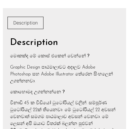
Description
Description
මොකක්ද මේ කොස් එකෙන් වෙන්නේ ?
Graphic Design පාඨමාලාවට අදාලව Adobe
Photoshop සහ Adobe Illustrator තේරෙන සිංහලෙන්
උගන්නනවා.
කොහොමද උගන්නන්නෙ
?
විනාඩි 45 ක වීඩියෝ ටුටෝරියල් වලින්. සම්පූර්ණ
ටුටෝරියල් 22ක් තියෙනවා. මේ ටුටෝරියල් 22 අවසන්
වෙනවාත් සමගම පාඨමාලාව අවසන් වෙනවා. මේ
ලෙසන් අපි ඔයාට විතරක් බලන්න පුළුවන්